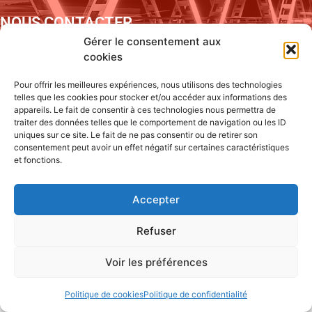
NOUS CONTACTER
Gérer le consentement aux
3 ZI Rhône Vallée Nord
cookies
07250 Le Pouzin
Pour offrir les meilleures expériences, nous utilisons des technologies
04 75 85 89 13
telles que les cookies pour stocker et/ou accéder aux informations des
rampaenergies@rampa.fr
appareils. Le fait de consentir à ces technologies nous permettra de
traiter des données telles que le comportement de navigation ou les ID
uniques sur ce site. Le fait de ne pas consentir ou de retirer son
© 2023 RAMPA Energies tous droits réservés – Réalisation
consentement peut avoir un effet négatif sur certaines caractéristiques
CM Événements.
Mentions légales
et fonctions.
Accepter
Refuser
Voir les préférences
Politique de cookies
Politique de confidentialité